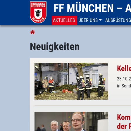
FF MÜNCHEN – 
(CURRENT)
AKTUELLES
ÜBER UNS
AUSRÜSTUNG
Aktuelles
Neuigkeiten
Kell
23.10.
in Sen
Komm
der 