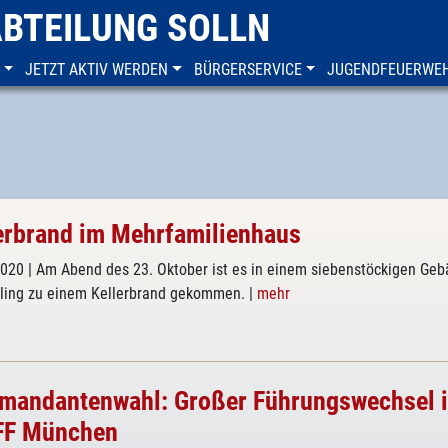
ABTEILUNG SOLLN
JETZT AKTIV WERDEN
BÜRGERSERVICE
JUGENDFEUERWE
erbrand im Mehrfamilienhaus
2020
| Am Abend des 23. Oktober ist es in einem siebenstöckigen Ge
dling zu einem Kellerbrand gekommen.
|
mehr
andantenwahl: Großer Führungswechsel 
FF München