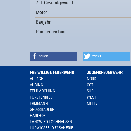
Zul. Gesamtgewicht
Motor
Baujahr
Pumpenleistung
teilen
tweet
FREIWILLIGE FEUERWEHR
JUGENDFEUERWEHR
ALLACH
NORD
AUBING
OST
FELDMOCHING
SÜD
FORSTENRIED
WEST
FREIMANN
MITTE
GROSSHADERN
HARTHOF
LANGWIED-LOCHHAUSEN
LUDWIGSFELD-FASANERIE