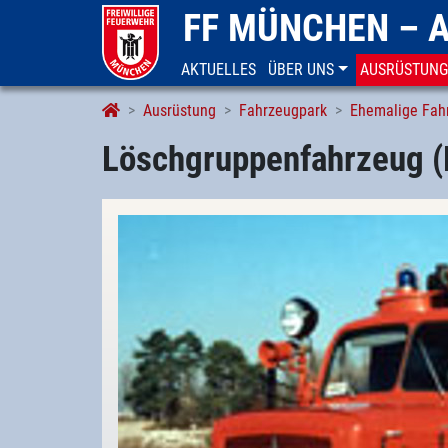
FF MÜNCHEN – 
AKTUELLES
ÜBER UNS
AUSRÜSTUNG
Löschgruppenfahrzeug (LF 16 TS)
Ausrüstung
Fahrzeugpark
Ehemalige Fah
Löschgruppenfahrzeug (