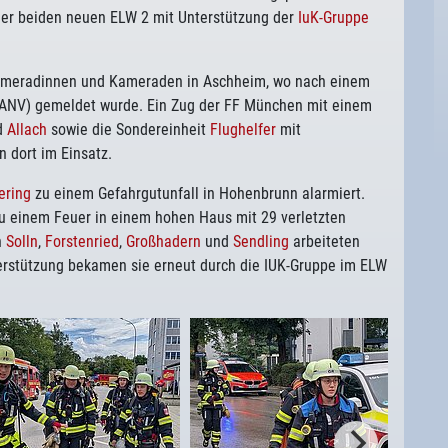
 der beiden neuen ELW 2 mit Unterstützung der
IuK-Gruppe
 Kameradinnen und Kameraden in Aschheim, wo nach einem
(MANV) gemeldet wurde. Ein Zug der FF München mit einem
d
Allach
sowie die Sondereinheit
Flughelfer
mit
 dort im Einsatz.
ering
zu einem Gefahrgutunfall in Hohenbrunn alarmiert.
u einem Feuer in einem hohen Haus mit 29 verletzten
n
Solln
,
Forstenried
,
Großhadern
und
Sendling
arbeiteten
erstützung bekamen sie erneut durch die IUK-Gruppe im ELW