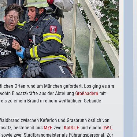
dlichen Orten rund um München gefordert. Los ging es am
wohin Einsatzkräfte aus der Abteilung
Großhadern
mit
eis zu einem Brand in einem weitläufigen Gebäude
aldbrand zwischen Keferloh und Grasbrunn östlich von
insatz, bestehend aus
MZF
, zwei
KatS-LF
und einem
GW-L
sowie zwei Stadtbrandmeister als Führungspersonal. Zur