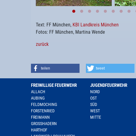
Text: FF München,
KBI Landkreis München
Fotos: FF München, Martina Wende
zurück
teilen
tweet
FREIWILLIGE FEUERWEHR
JUGENDFEUERWEHR
ALLACH
NORD
AUBING
OST
FELDMOCHING
SÜD
FORSTENRIED
WEST
FREIMANN
MITTE
GROSSHADERN
HARTHOF